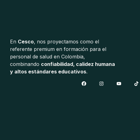
En
Cesco
, nos proyectamos como el
referente premium en formación para el
personal de salud en Colombia,
combinando
confiabilidad, calidez humana
y altos estándares educativos
.
F
I
Y
T
a
n
o
i
c
s
u
k
e
t
t
t
b
a
u
o
o
g
b
k
o
r
e
k
a
m