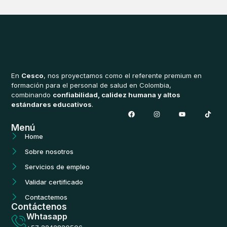
En
Cesco
, nos proyectamos como el referente premium en
formación para el personal de salud en Colombia,
combinando
confiabilidad, calidez humana y altos
estándares educativos
.
F
I
Y
T
a
n
o
i
c
s
u
k
Menú
e
t
t
t
b
a
u
o
Home
o
g
b
k
o
r
e
Sobre nosotros
k
a
m
Servicios de empleo
Validar certificado
Contactemos
Contáctenos
Whtasapp