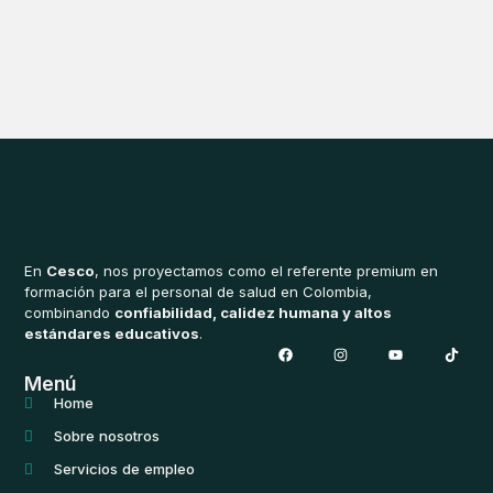
En
Cesco
, nos proyectamos como el referente premium en
formación para el personal de salud en Colombia,
combinando
confiabilidad, calidez humana y altos
estándares educativos
.
F
I
Y
T
a
n
o
i
c
s
u
k
Menú
e
t
t
t
b
a
u
o
Home
o
g
b
k
o
r
e
Sobre nosotros
k
a
m
Servicios de empleo