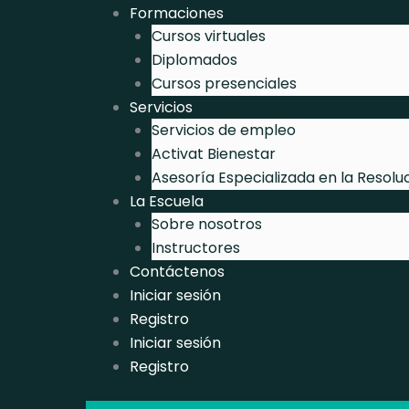
Ir
Formaciones
al
Cursos virtuales
contenido
Diplomados
Cursos presenciales
Servicios
Servicios de empleo
Activat Bienestar
Asesoría Especializada en la Resolu
La Escuela
Sobre nosotros
Instructores
Contáctenos
Iniciar sesión
Registro
Iniciar sesión
Registro