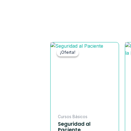
El
El
precio
precio
¡Oferta!
¡Oferta!
original
actual
era:
es:
$ 100.000.
$ 49.90
Cursos Básicos
Seguridad al
Paciente