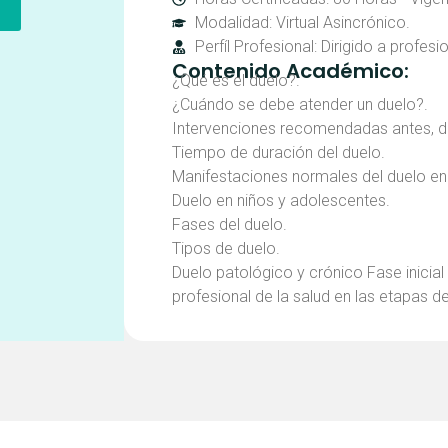
A
nal
actual
Modalidad: Virtual Asincrónico.
es:
Perfíl Profesional: Dirigido a profesi
.000.
$ 49.900.
Contenido Académico:
¿Qué es el duelo?.
¿Cuándo se debe atender un duelo?.
Intervenciones recomendadas antes, du
Tiempo de duración del duelo.
Manifestaciones normales del duelo en 
Duelo en niños y adolescentes.
Fases del duelo.
Tipos de duelo.
Duelo patológico y crónico Fase inicial
profesional de la salud en las etapas d