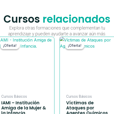
Cursos
relacionados
Explora otras formaciones que complementan tu
aprendizaje y pueden ayudarte a avanzar aún más.
El
El
El
E
precio
precio
precio
¡Oferta!
¡Oferta!
¡Oferta!
¡Oferta!
original
actual
original
era:
es:
era:
e
0.
$ 100.000.
$ 49.900.
$ 100.000
Cursos Básicos
Cursos Básicos
IAMI – Institución
Víctimas de
Amiga de la Mujer &
Ataques por
la Infancia.
Agentes Químicos