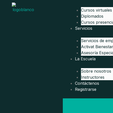
Ir
al
Cursos virtuales
contenido
Diplomados
Cursos presenci
Servicios
Servicios de em
Activat Bienesta
Asesoría Especia
La Escuela
Sobre nosotros
Instructores
Contáctenos
Registrarse