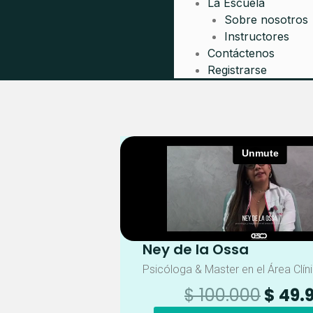
La Escuela
Sobre nosotros
Instructores
Contáctenos
Registrarse
Ney de la Ossa
Psicóloga & Master en el Área Clín
El
$
100.000
$
49.
preci
Gestión