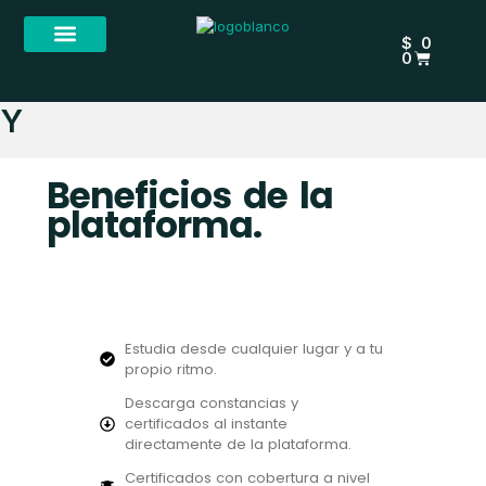
Ir
CARRIT
al
$
0
contenido
0
Iniciar sesión
Y
Beneficios de la
plataforma.
Estudia desde cualquier lugar y a tu
propio ritmo.
Descarga constancias y
certificados al instante
directamente de la plataforma.
Certificados con cobertura a nivel