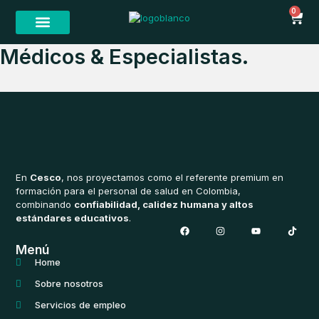
Ir
CA
0
al
contenido
Iniciar sesión
Médicos & Especialistas.
En
Cesco
, nos proyectamos como el referente premium en
formación para el personal de salud en Colombia,
combinando
confiabilidad, calidez humana y altos
estándares educativos
.
F
I
Y
T
a
n
o
i
c
s
u
k
Menú
e
t
t
t
b
a
u
o
Home
o
g
b
k
o
r
e
Sobre nosotros
k
a
m
Servicios de empleo