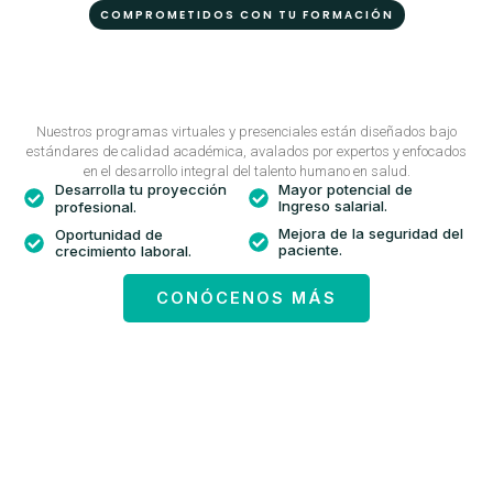
COMPROMETIDOS CON TU FORMACIÓN
Nuestros programas virtuales y presenciales están diseñados bajo
estándares de calidad académica, avalados por expertos y enfocados
en el desarrollo integral del talento humano en salud.
Desarrolla tu proyección
Mayor potencial de
Ingreso salarial.
profesional.
Mejora de la seguridad del
Oportunidad de
paciente.
crecimiento laboral.
CONÓCENOS MÁS