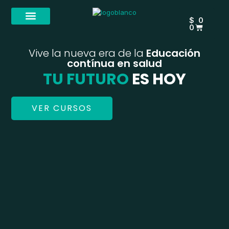
Ir
CARRIT
al
$
0
contenido
0
Iniciar sesión
Vive la nueva era de la
Educación
contínua en salud
TU FUTURO
ES HOY
VER CURSOS