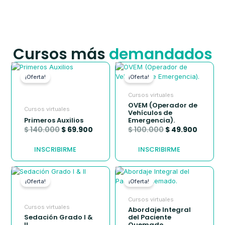
Cursos más
demandados
El
El
El
El
precio
precio
precio
precio
¡Oferta!
¡Oferta!
original
actual
original
actual
era:
es:
era:
es:
Cursos virtuales
$ 140.000.
$ 69.900.
$ 100.000.
$ 49.90
OVEM (Operador de
Cursos virtuales
Vehículos de
Primeros Auxilios
Emergencia).
$
140.000
$
69.900
$
100.000
$
49.900
INSCRIBIRME
INSCRIBIRME
El
El
El
El
precio
precio
precio
precio
¡Oferta!
¡Oferta!
original
actual
original
actual
era:
es:
era:
es:
Cursos virtuales
$ 200.000.
$ 99.900.
$ 140.000.
$ 69.90
Cursos virtuales
Abordaje Integral
Sedación Grado I &
del Paciente
II
Quemado.