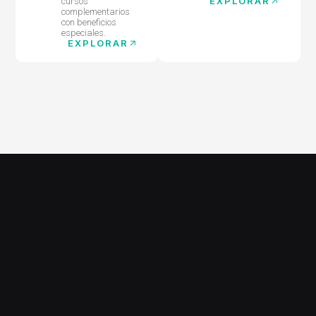
EXPLORAR
cursos
complementarios
con beneficios
especiales.
EXPLORAR
Beneficios de la
plataforma.