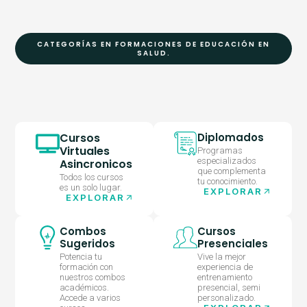
CATEGORÍAS EN FORMACIONES DE EDUCACIÓN EN
SALUD.
Cursos
Diplomados
Virtuales
Programas
especializados
Asincronicos
que complementa
Todos los cursos
tu conocimiento.
es un solo lugar.
EXPLORAR
EXPLORAR
Combos
Cursos
Sugeridos
Presenciales
Potencia tu
Vive la mejor
formación con
experiencia de
nuestros combos
entrenamiento
académicos.
presencial, semi
Accede a varios
personalizado.