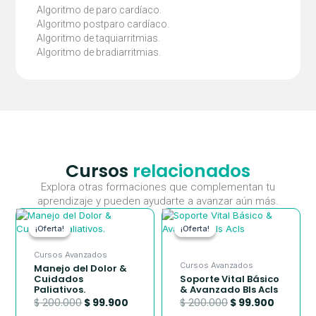
Algoritmo de paro cardíaco.
Algoritmo postparo cardíaco.
Algoritmo de taquiarritmias.
Algoritmo de bradiarritmias.
Cursos
relacionados
Explora otras formaciones que complementan tu
aprendizaje y pueden ayudarte a avanzar aún más.
El
El
El
El
precio
precio
precio
precio
¡Oferta!
¡Oferta!
¡Oferta!
¡Oferta!
original
actual
original
actual
era:
es:
era:
es:
Cursos Avanzados
$ 200.000.
$ 99.900.
$ 200.000.
$ 99.900
Cursos Avanzados
Manejo del Dolor &
Cuidados
Soporte Vital Básico
Paliativos.
& Avanzado Bls Acls
$
200.000
$
99.900
$
200.000
$
99.900