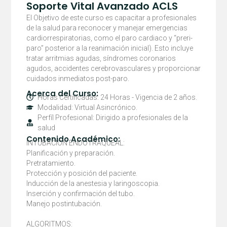
cantidad
Soporte Vital Avanzado ACLS
El Objetivo de este curso es capacitar a profesionales
de la salud para reconocer y manejar emergencias
cardiorrespiratorias, como el paro cardiaco y “preri-
paro” posterior a la reanimación inicial). Esto incluye
tratar arritmias agudas, síndromes coronarios
agudos, accidentes cerebrovasculares y proporcionar
cuidados inmediatos post-paro.
Acerca del Curso:
Horas Certificadas: 24 Horas - Vigencia de 2 años.
Modalidad: Virtual Asincrónico.
Perfíl Profesional: Dirigido a profesionales de la
salud
Contenido Académico:
INTUBACION ENDOTRAQUEAL:
Planificación y preparación.
Pretratamiento.
Protección y posición del paciente.
Inducción de la anestesia y laringoscopia.
Inserción y confirmación del tubo.
Manejo postintubación.
ALGORITMOS: