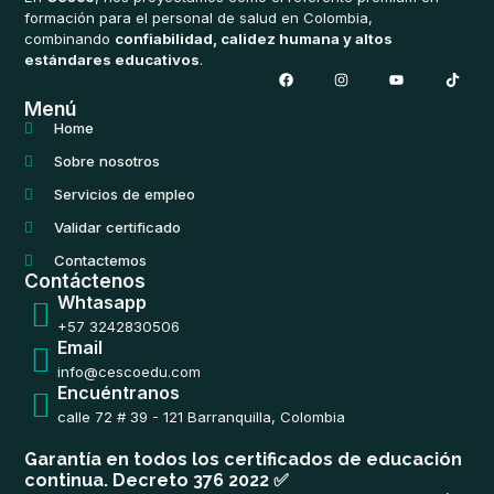
formación para el personal de salud en Colombia,
combinando
confiabilidad, calidez humana y altos
estándares educativos
.
F
I
Y
T
a
n
o
i
c
s
u
k
Menú
e
t
t
t
b
a
u
o
Home
o
g
b
k
o
r
e
Sobre nosotros
k
a
m
Servicios de empleo
Validar certificado
Contactemos
Contáctenos
Whtasapp
+57 3242830506
Email
info@cescoedu.com
Encuéntranos
calle 72 # 39 - 121 Barranquilla, Colombia
Garantía en todos los certificados de educación
continua. Decreto 376 2022 ✅