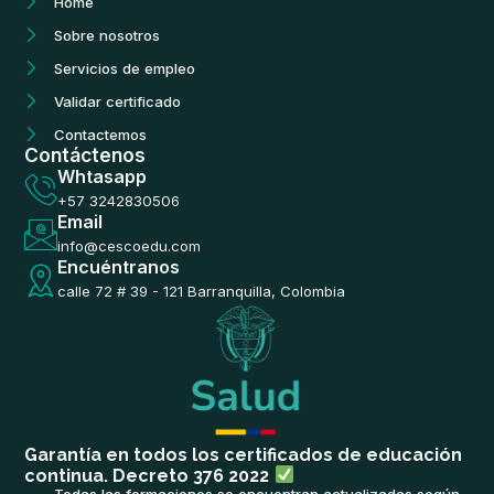
Home
o
g
b
k
o
r
e
Sobre nosotros
k
a
m
Servicios de empleo
Validar certificado
Contactemos
Contáctenos
Whtasapp
+57 3242830506
Email
info@cescoedu.com
Encuéntranos
calle 72 # 39 - 121 Barranquilla, Colombia
Garantía en todos los certificados de educación
continua. Decreto 376 2022
Todas las formaciones se encuentran actualizadas según