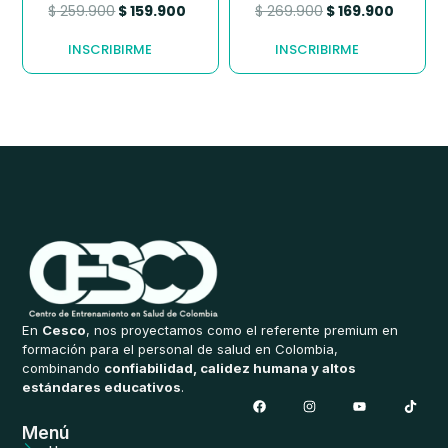
$
259.900
$
159.900
$
269.900
$
169.900
INSCRIBIRME
INSCRIBIRME
En
Cesco
, nos proyectamos como el referente premium en
formación para el personal de salud en Colombia,
combinando
confiabilidad, calidez humana y altos
estándares educativos
.
F
I
Y
T
a
n
o
i
c
s
u
k
Menú
e
t
t
t
b
a
u
o