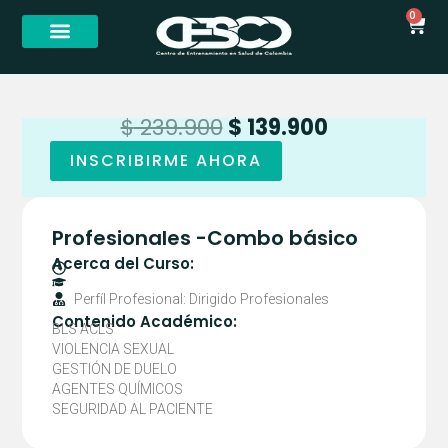
Ir
CA
0
al
contenido
El
El
$
239.900
$
139.900
precio
precio
Profesionales
original
actual
INSCRIBIRME AHORA
-
era:
es:
Combo
$ 239.900.
$ 139.900.
básico
cantidad
Profesionales -Combo básico
Acerca del Curso:
Perfíl Profesional: Dirigido Profesionales
Contenido Académico:
BLS ACLS
VIOLENCIA SEXUAL
GESTIÓN DE DUELO
AGENTES QUÍMICOS
SEGURIDAD AL PACIENTE