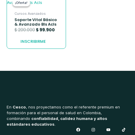
precio
precio
¡Oferta!
¡Oferta!
original
actual
era:
es:
Cursos Avanzados
$ 200.000.
$ 99.900.
Soporte Vital Básico
& Avanzado Bls Acls
$
200.000
$
99.900
INSCRIBIRME
En
Cesco
, nos proyectamos como el referente premium en
formación para el personal de salud en Colombia,
combinando
confiabilidad, calidez humana y altos
estándares educativos
.
F
I
Y
T
a
n
o
i
c
s
u
k