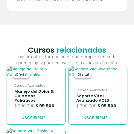
Cursos
relacionados
Explora otras formaciones que complementan tu
aprendizaje y pueden ayudarte a avanzar aún más.
El
El
El
El
precio
precio
precio
precio
¡Oferta!
¡Oferta!
¡Oferta!
¡Oferta!
original
actual
original
actual
era:
es:
era:
es:
Cursos Avanzados
$ 200.000.
$ 99.900.
$ 200.000.
$ 99.900
Cursos Avanzados
Manejo del Dolor &
Cuidados
Soporte Vital
Paliativos.
Avanzado ACLS
$
200.000
$
99.900
$
200.000
$
99.900
INSCRIBIRME
INSCRIBIRME
El
El