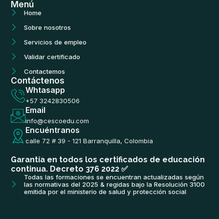
Menú
e
t
t
t
b
a
u
o
Home
o
g
b
k
o
r
e
Sobre nosotros
k
a
m
Servicios de empleo
Validar certificado
Contactemos
Contáctenos
Whtasapp
+57 3242830506
Email
info@cescoedu.com
Encuéntranos
calle 72 # 39 - 121 Barranquilla, Colombia
Garantía en todos los certificados de educación
continua. Decreto 376 2022 ✅
Todas las formaciones se encuentran actualizadas según
las normativas del 2025 & regidas bajo la Resolución 3100
emitida por el ministerio de salud y protección social