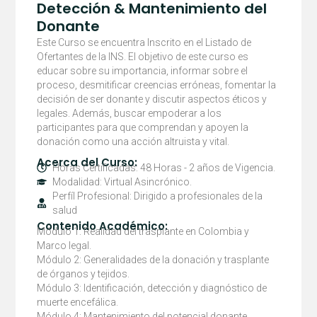
Donante
Detección & Mantenimiento del
cantidad
Donante
Este Curso se encuentra Inscrito en el Listado de
Ofertantes de la INS. El objetivo de este curso es
educar sobre su importancia, informar sobre el
proceso, desmitificar creencias erróneas, fomentar la
decisión de ser donante y discutir aspectos éticos y
legales. Además, buscar empoderar a los
participantes para que comprendan y apoyen la
donación como una acción altruista y vital.
Acerca del Curso:
Horas Certificadas: 48 Horas - 2 años de Vigencia.
Modalidad: Virtual Asincrónico.
Perfíl Profesional: Dirigido a profesionales de la
salud
Contenido Académico:
Módulo 1: Realidad del trasplante en Colombia y
Marco legal.
Módulo 2: Generalidades de la donación y trasplante
de órganos y tejidos.
Módulo 3: Identificación, detección y diagnóstico de
muerte encefálica.
Módulo 4: Mantenimiento del potencial donante.