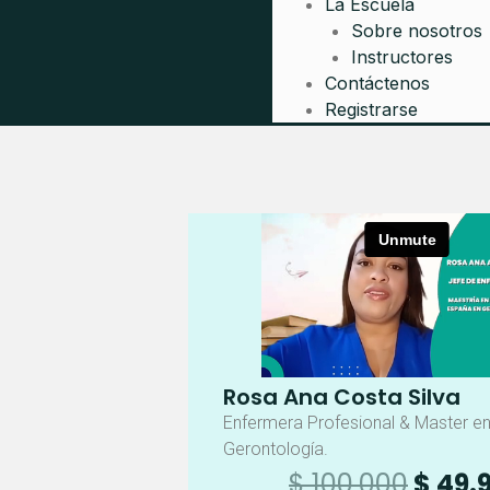
La Escuela
Sobre nosotros
Instructores
Contáctenos
Registrarse
Rosa Ana Costa Silva
Enfermera Profesional & Master e
Gerontología.
El
$
100.000
$
49.