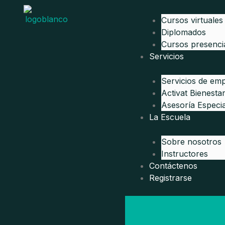
Ir
al
Cursos virtuales
contenido
Diplomados
Cursos presenci
Servicios
Servicios de em
Activat Bienesta
Asesoría Especia
La Escuela
Sobre nosotros
Instructores
Contáctenos
Registrarse