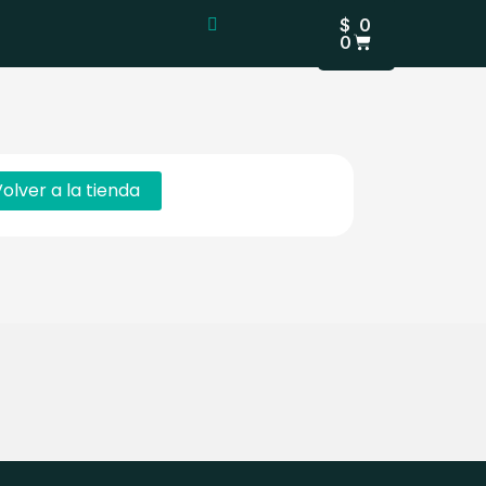
CARRITO
$
0
0
olver a la tienda