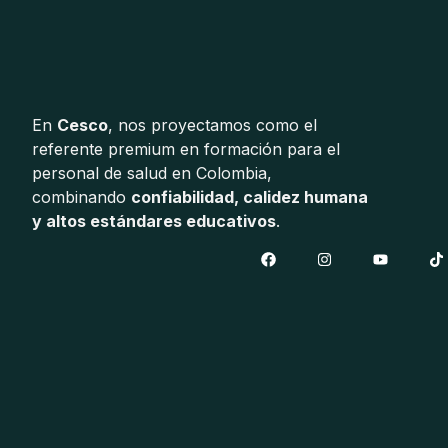
En
Cesco
, nos proyectamos como el
referente premium en formación para el
personal de salud en Colombia,
combinando
confiabilidad, calidez humana
y altos estándares educativos
.
F
I
Y
T
a
n
o
i
c
s
u
k
e
t
t
t
b
a
u
o
o
g
b
k
o
r
e
k
a
m